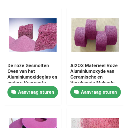
De roze Gesmolten
Al2O3 Materieel Roze
Oven van het
Aluminiumoxyde van
Aluminiumoxideglas en
Ceramische en
andere Vuurvaste
Verglaasde Malende
Materialen
Wielen
Huis
Aanvraag sturen
Aanvraag sturen
Producten
Over ons