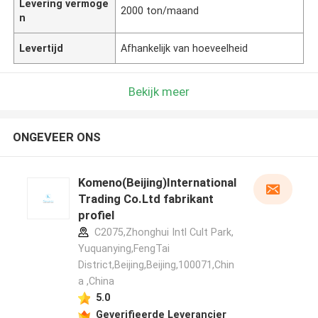
Levering vermoge
2000 ton/maand
n
Levertijd
Afhankelijk van hoeveelheid
Bekijk meer
ONGEVEER ONS
Komeno(Beijing)International
Trading Co.Ltd fabrikant
profiel
C2075,Zhonghui Intl Cult Park,
Yuquanying,FengTai
District,Beijing,Beijing,100071,Chin
a ,China
5.0
Geverifieerde Leverancier