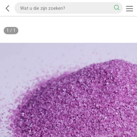
1
/
1