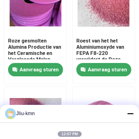
Fabriekstocht
Kwaliteitscontrole
Roze gesmolten
Roest van het het
Alumina Productie van
Aluminiumoxyde van
het Ceramische en
FEPA F8-220
Neem contact met ons op
Verglaasde Malen
verwijdert de Roze
Whee FEPA F8-220
Metaal en Non-metal
Aanvraag sturen
Aanvraag sturen
Delen
Nieuws
Gevallen
Jliu-kmn
VR
12:07 PM
Gesmolten Aluminiumoxyde