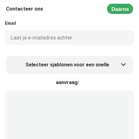
Contacteer ons
Daarna
Email
Selecteer sjablonen voor een snelle
Product prijs
Min.order quantity
aanvraag:
Vraag een staal aan
Meer details