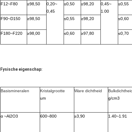
F12~F80
≥
98,50
0,20~
≤
0,50
≥
98,20
0,45~
≤
0,55
0,45
1.00
F90~D150
≥
98,50
≤
0,55
≥
98,20
≤
0,60
F180~F220
≥
98,00
≤
0,60
≥
97,80
≤
0,70
Fysische eigenschap:
Basismineralen
Kristalgrootte
Ware dichtheid
Bulkdichthei
um
g/cm3
α
~Al2O3
600~800
≥
3,90
1.40~1.91