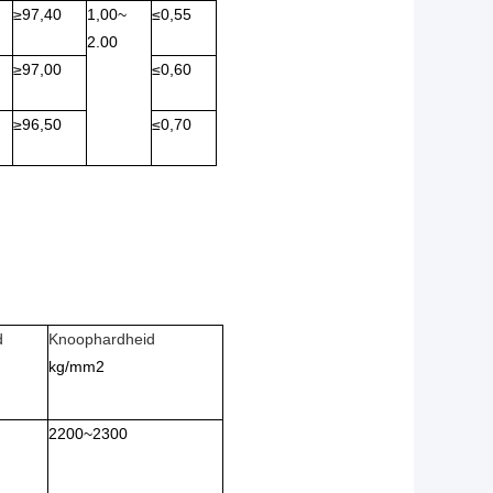
≥
97,40
1,00~
≤
0,55
2.00
≥
97,00
≤
0,60
≥
96,50
≤
0,70
d
Knoophardheid
kg/mm2
2200~2300