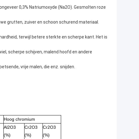
 ongeveer 0,3% Natriumoxyde (Na2O). Gesmolten roze
ruwe grutten, zuiver en schoon schurend materiaal.
ardheid, terwijl betere sterkte en scherpe kant. Het is
 wiel, scherpe schijven, malend hoofd en andere
tsende, vrije malen, die enz. snijden.
Hoog chromium
Al2O3
Cr2O3
Cr2O3
(%)
(%)
(%)