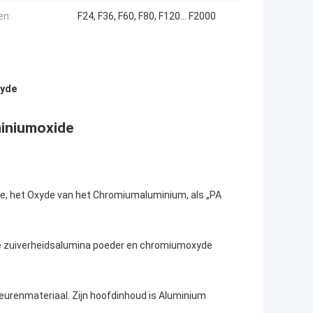
en:
F24, F36, F60, F80, F120… F2000
xyde
iniumoxide
e, het Oxyde van het Chromiumaluminium, als „PA
ge zuiverheidsalumina poeder en chromiumoxyde
leurenmateriaal. Zijn hoofdinhoud is Aluminium