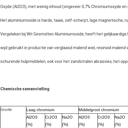
Oxyde (Al2O3), met weinig inhoud (ongeveer 0,7% Chromiumoxyde en
Het aluminiumoxide is harde, taaie, zelf-scherpt, lage magnetische, 
Vergeleken bij Wit Gesmolten Aluminiumoxide, heeft het gelijkaardige h
wijd gebruikt in productie van verglaasd malend wiel, resinoid malend
schurende hulpmiddelen, ook voor het zandstralen abrasvies, het oppoe
Chemische samenstelling
Laag chromium
Middelgroot chromium
Grootte
Al2O3
Cr2O3
Na2O
Al2O3
Cr2O3
Na2O
(%)
(%)
(%)
(%)
(%)
(%)