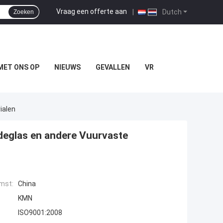
Vraag een offerte aan
|
Dutch
Zoeken
MET ONS OP
NIEUWS
GEVALLEN
VR
ialen
deglas en andere Vuurvaste
mst:
China
KMN
ISO9001:2008