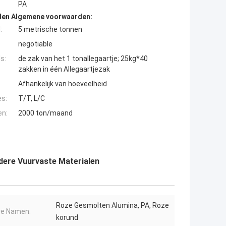
PA
den Algemene voorwaarden:
:
5 metrische tonnen
negotiable
s:
de zak van het 1 tonallegaartje; 25kg*40
zakken in één Allegaartjezak
Afhankelijk van hoeveelheid
es:
T/T, L/C
en:
2000 ton/maand
dere Vuurvaste Materialen
Roze Gesmolten Alumina, PA, Roze
re Namen:
korund