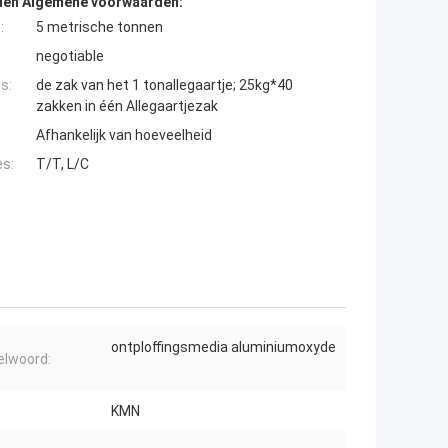
den Algemene voorwaarden:
:
5 metrische tonnen
negotiable
s:
de zak van het 1 tonallegaartje; 25kg*40
zakken in één Allegaartjezak
Afhankelijk van hoeveelheid
es:
T/T, L/C
ontploffingsmedia aluminiumoxyde
elwoord:
KMN