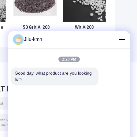
de
150 Grit Al 203
Wit Al203
Gesmolten
Gesmolten
Jliu-kmn
g
Ontploffingsmedia
Aluminiumoxyde
Aluminiumoxyde
die Materieel
e
Gruis 20
n
vernietigen
2:20 PM
Good day, what product are you looking 
for?
T BERICHT ACHTER