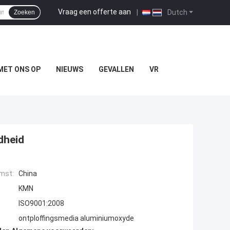
Vraag een offerte aan
|
Dutch
Zoeken
MET ONS OP
NIEUWS
GEVALLEN
VR
dheid
mst:
China
KMN
ISO9001:2008
ontploffingsmedia aluminiumoxyde