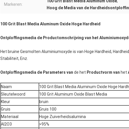
100 Grit Blast Media Aluminum Oxide
,
Markeren:
Hoog de Media van de Hardheidsontploffi
100 Grit Blast Media Aluminum Oxide Hoge Hardheid
Ontploffingsmedia de Productomschrijving van het Aluminiumoxyd
Het bruine Gesmolten Aluminiumoxyde is van Hoge Hardheid, Hardheid
Stabiliteit, Enz.
Ontploffingsmedia de Parameters van
de het
Productvorm van
het
Naam
100 Grit Blast Media Aluminum Oxide Hoge Hardh
Sleutelwoord
100 Grit Aluminum Oxide Blast Media
Kleur
bruin
Gruis
Gruis 100
Materiaal
Hoge Zuiverheidsalumina
Al2O3
>95%