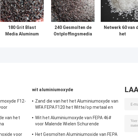
180 Grit Blast
240 Gesmolten de
Netwerk 60 van 
Media Aluminum
Ontploffingsmedia
het
Oxide voor
van Grit Al 2o3
Zandontploffin
Vuurvast
Aluminiumoxyde
van het
materiaal
Aluminiumoxyd
Witte Gesmolte
Al2o3
LAA
wit aluminiumoxyde
iumoxyde F12-
Zand die van het het Aluminiumoxyde van
voor
WFA FEPA F120 het Witte/op metaal en
non-metal oppoetsen vernietigen
de van het
Wit het Aluminiumoxyde van FEPA 46#
na
voor Malende Wielen Schurende
Hulpmiddelen
moxide voor
Het Gesmolten Aluminiumoxide van FEPA