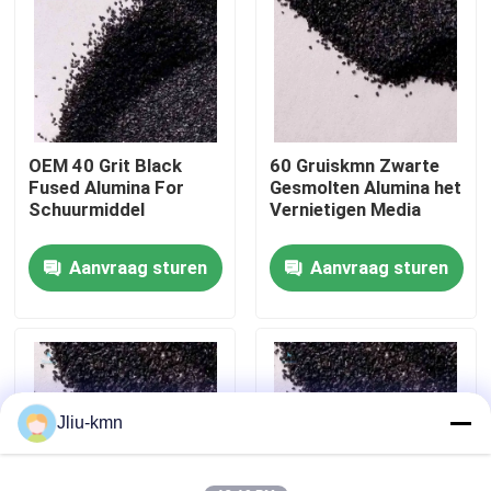
Fabriekstocht
Kwaliteitscontrole
OEM 40 Grit Black
60 Gruiskmn Zwarte
Fused Alumina For
Gesmolten Alumina het
Neem contact met ons op
Schuurmiddel
Vernietigen Media
Aanvraag sturen
Aanvraag sturen
Nieuws
Gevallen
VR
Jliu-kmn
Gesmolten Aluminiumoxyde