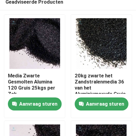
Geadviseerde Producten
Media Zwarte
20kg zwarte het
Gesmolten Alumina
Zandstralenmedia 36
120 Gruis 25kgs per
van het
Zak
Aluminiumoxyde Gruis
Huis
Aanvraag sturen
Aanvraag sturen
Producten
Over ons