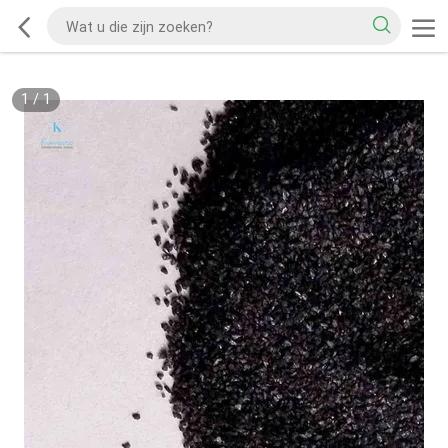
1
/
1