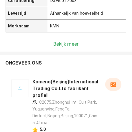
Certificering
ISO9001:2008
Levertijd
Afhankelijk van hoeveelheid
Merknaam
KMN
Bekijk meer
ONGEVEER ONS
Komeno(Beijing)International
Trading Co.Ltd fabrikant
profiel
C2075,Zhonghui Intl Cult Park,
Yuquanying,FengTai
District,Beijing,Beijing,100071,Chin
a ,China
5.0