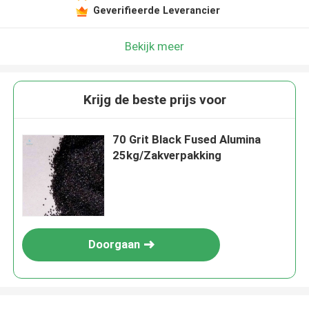
Geverifieerde Leverancier
Laat een bericht achter
We bellen je snel terug!
Bekijk meer
Krijg de beste prijs voor
70 Grit Black Fused Alumina
25kg/Zakverpakking
Doorgaan
VERZENDEN