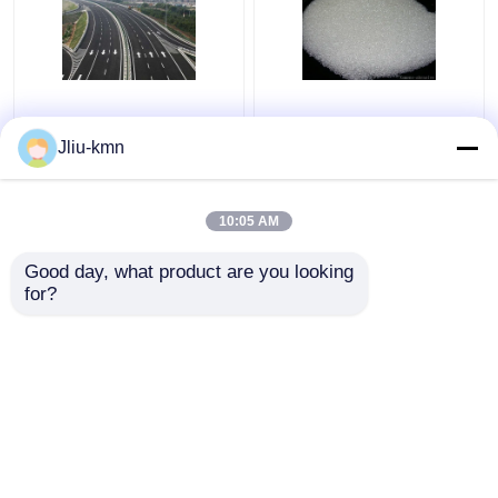
De Parelshalfgeleider
Van het Glasparels
van het weg
SiO2 van de
Jliu-kmn
Weerspiegelende Glas
metaaloppervlakte 40-
en Plastic Buis
60# het
Weerspiegelende
10:05 AM
Beste prijs
Beste prijs
Basismateriaal
Good day, what product are you looking 
for?
Contacteer ons
Contacteer ons
Bekijk meer
Thuis
Ongeveer ons
Contacteer ons
Desktop Site
Sitemap
Privacy Policy