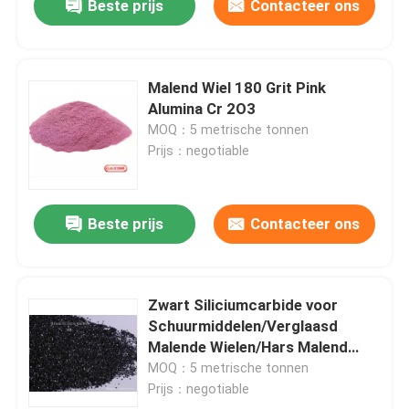
Beste prijs
Contacteer ons
Malend Wiel 180 Grit Pink
Alumina Cr 2O3
MOQ：5 metrische tonnen
Prijs：negotiable
Beste prijs
Contacteer ons
Zwart Siliciumcarbide voor
Schuurmiddelen/Verglaasd
Malende Wielen/Hars Malend
Wiel F36
MOQ：5 metrische tonnen
Prijs：negotiable