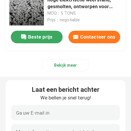
gesmolten, ontworpen voor
vuurvaste bekleding en
MOQ：5 TONS
bruin aluminiumoxide
oppervlaktebewerking bij
Prijs：negotiable
slijpblazen
wit aluminiumoxyde
Beste prijs
Contacteer ons
Roze Aluminiumoxyde
Bekijk meer
Weerspiegelende Glasparels
Laat een bericht achter
Zwarte Gesmolten Alumina
We bellen je snel terug!
Granaat Schuurmiddelen
gruis uit gegoten staal