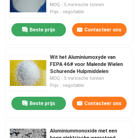
Hulpmiddelen > 99%
MOQ：5 metrische tonnen
Prijs：negotiable
Fabriekstocht
Beste prijs
Contacteer ons
Kwaliteitscontrole
Neem contact met ons op
Wit het Aluminiumoxyde van
FEPA 46# voor Malende Wielen
Schurende Hulpmiddelen
Nieuws
MOQ：5 metrische tonnen
Prijs：negotiable
Gevallen
Beste prijs
Contacteer ons
VR
Aluminiummonoxide met een
Gesmolten Aluminiumoxyde
hoge elektrische weerstand,