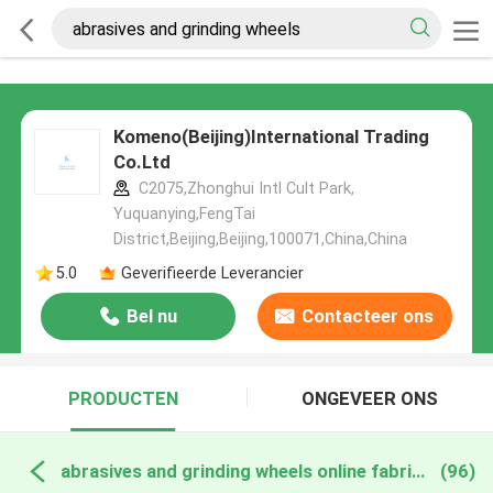
Komeno(Beijing)International Trading
Co.Ltd
C2075,Zhonghui Intl Cult Park,
Yuquanying,FengTai
District,Beijing,Beijing,100071,China,China
5.0
Geverifieerde Leverancier
Bel nu
Contacteer ons
PRODUCTEN
ONGEVEER ONS
abrasives and grinding wheels online fabricage
(96)