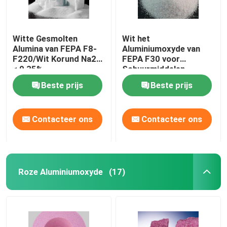
Witte Gesmolten
Wit het
Alumina van FEPA F8-
Aluminiumoxyde van
F220/Wit Korund Na2O
FEPA F30 voor
< 0,35%
Schuurmiddelen
Malende Wielen In
Beste prijs
Beste prijs
entrepot
Contacteer ons
Contacteer ons
Roze Aluminiumoxyde
(17)