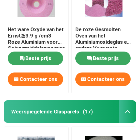
Het ware Oxyde van het
De roze Gesmolten
Ernst≧3.9 g /cm3
Oven van het
Roze Aluminium voor
Aluminiumoxideglas en
Schuurmiddelenvuurvast
andere Vuurvaste
materiaal In entrepot
Materialen
Beste prijs
Beste prijs
Contacteer ons
Contacteer ons
Weerspiegelende Glasparels
(17)