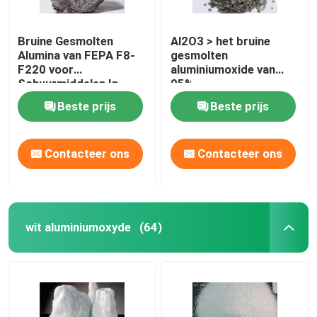
Bruine Gesmolten
Al2O3 > het bruine
Alumina van FEPA F8-
gesmolten
F220 voor
aluminiumoxide van
Schuurmiddelen In
95%,
entrepot/Zandstralen
aluminiumoxidemedia
Beste prijs
Beste prijs
Contacteer ons
Contacteer ons
wit aluminiumoxyde
(64)