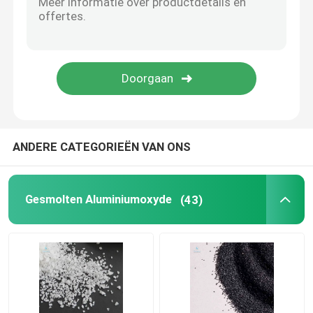
roestvrij staalschoten
ontploffingsmedia aluminiumoxyde
het gruis van het siliciumcarbide
ANDERE CATEGORIEËN VAN ONS
Schot uit gegoten staal
Gesmolten Aluminiumoxyde
(43)